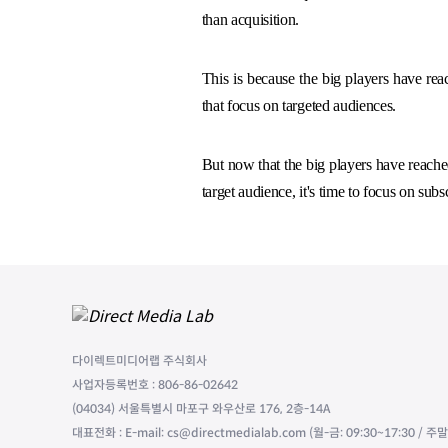
than acquisition.
This is because the big players have rea
that focus on targeted audiences.
But now that the big players have reached
target audience, it's time to focus on su
다이렉트미디어랩 주식회사
사업자등록번호 : 806-86-02642
(04034) 서울특별시 마포구 와우산로 176, 2층-14A
대표전화 : E-mail: cs@directmedialab.com (월-금: 09:30~17:30 / 