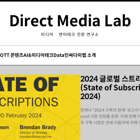
Direct Media Lab
미디어 · 엔터테크 전문 연구소
/OTT 콘텐츠
AI&미디어테크
Data인싸
다미랩 소개
2024 글로벌 스트
(State of Subscr
2024)
안테나 "2024 구독의 현재' 보고서
svod 시장 성장률 둔화. 이에 반해 이
국 구독 시장은 연쇄 이탈자에 의해 