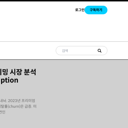
로그인
구독하기
리밍 시장 분석
iption
 내놔. 2023년 프리미엄
탈률(churn)은 급증. 미
견인