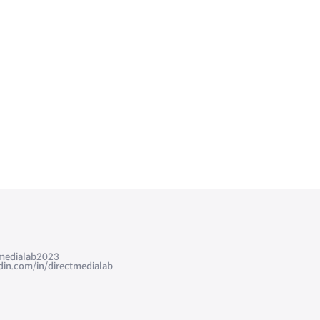
edialab2023
com/in/directmedialab