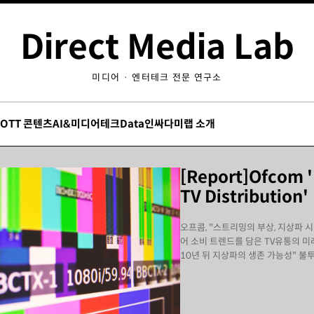
Direct Media Lab
미디어 · 엔터테크 전문 연구소
/OTT 콘텐츠
AI&미디어테크
Data인싸
다미랩 소개
[Report]Ofcom '
TV Distribution'
오프콤, "스트리밍의 부상, 지상파 
어 소비 트렌드를 담은 TV유통의 미래
10년 뒤 지상파의 생존 가능성" 불