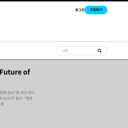
로그인
구독하기
Future of
시청량 감소"등 최근 미디
 보고서" 발간. "향후
투명