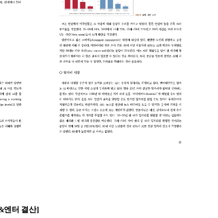
디어&엔터 결산]