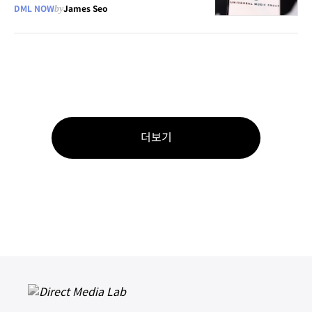
DML NOW
by
James Seo
더보기