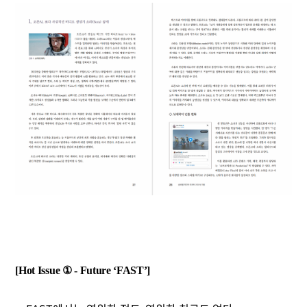
[Hot Issue ① - Future ‘FAST’]