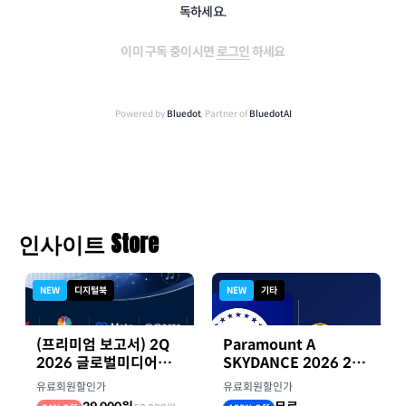
독하세요.
이미 구독 중이시면
로그인
하세요
Powered by
Bluedot
, Partner of
BluedotAI
인사이트 Store
NEW
디지털북
NEW
기타
(프리미엄 보고서) 2Q
Paramount A
2026 글로벌미디어기
SKYDANCE 2026 2분
업 실적 종합 보고서
기 실적
유료회원할인가
유료회원할인가