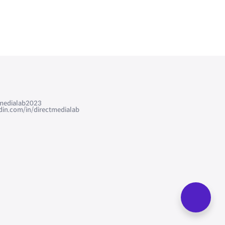
edialab2023
com/in/directmedialab