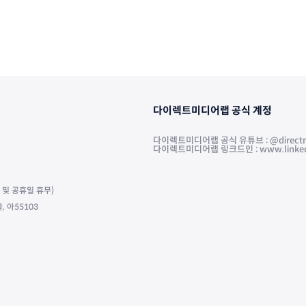
다이렉트미디어랩 공식 계정
다이렉트미디어랩 공식 유튜브 : @directm
다이렉트미디어랩 링크드인 : www.linkedin.
주말 및 공휴일 휴무)
 아55103