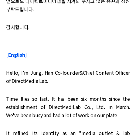
앞으로도 다이렉트미디어랩을 지켜봐 주시고 많은 응원과 성원
부탁드립니다.
감사합니다.
[English]
Hello, I'm Jung, Han Co-founder&Chief Content Officer
of DirectMedia Lab.
Time flies so fast. It has been six months since the
establishment of DirectMediLab Co., Ltd. in March.
We've been busy and had a lot of work on our plate
It refined its identity as an "media outlet & lab