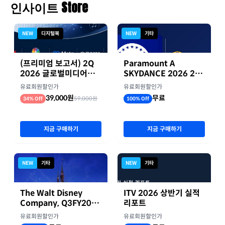
인사이트 Store
NEW
디지털북
NEW
기타
(프리미엄 보고서) 2Q
Paramount A
2026 글로벌미디어기
SKYDANCE 2026 2분
업 실적 종합 보고서
기 실적
유료회원할인가
유료회원할인가
39,000원
무료
59,000원
34% Off
100% Off
지금 구매하기
지금 구매하기
NEW
기타
NEW
기타
The Walt Disney
ITV 2026 상반기 실적
Company, Q3FY2026
리포트
실적자료
유료회원할인가
유료회원할인가