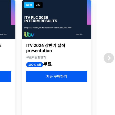
NEW
기타
NEW
디
트
ITV 2026 상반기 실적
2026
presentation
옥스포
유료회원할인가
유료회원
무료
100% Off
100% O
지금 구매하기