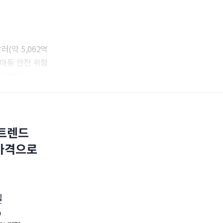
러(약 5,062억
 아동 안전 위험
인정했다.
 트렌드
 가격으로
십
0