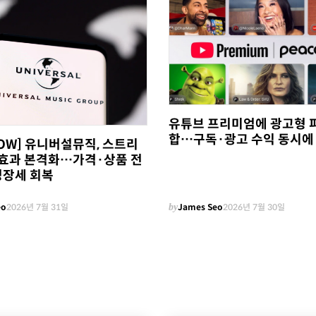
유튜브 프리미엄에 광고형 
합…구독·광고 수익 동시에
NOW] 유니버설뮤직, 스트리
0' 효과 본격화…가격·상품 전
성장세 회복
eo
2026년 7월 31일
by
James Seo
2026년 7월 30일