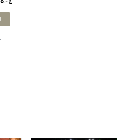
4% 저렴
기
.