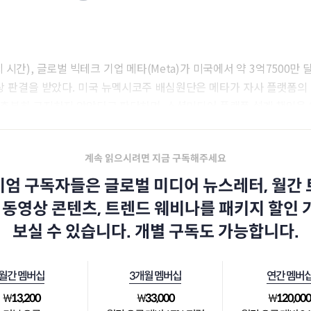
 시간), 글로벌 빅테크 기업 메타(Meta)가 미국에서 약 3억7500만 달
상 판결을 받았다. 미국 뉴멕시코주 배심원단은 메타가 자사 플랫폼의
 충분히 고지하지 않았다고 판단하며, 소셜미디어 플랫폼 설계 책임을 
계속 읽으시려면 지금 구독해주세요
엄 구독자들은 글로벌 미디어 뉴스레터, 월간
 동영상 콘텐츠, 트렌드 웨비나를 패키지 할인
보실 수 있습니다. 개별 구독도 가능합니다.
월간 멤버십
3개월 멤버십
연간 멤버
₩
13,200
₩
33,000
₩
120,00