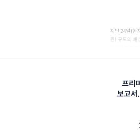
지난 24일(현지
원) 규모의 배
을 소비자에게
프리미
보고서,