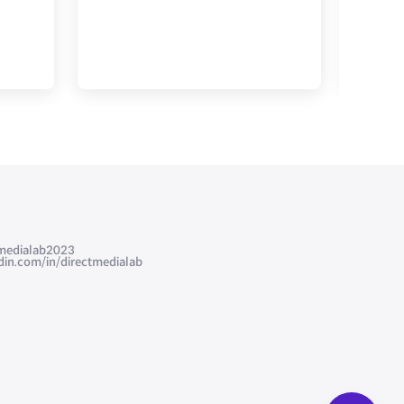
edialab2023
com/in/directmedialab