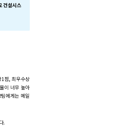
교 건설시스
상1점, 최우수상
절율이 너무 높아
(2팀에게는 메일
다.