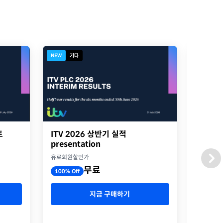
NEW
기타
NEW
디
트
ITV 2026 상반기 실적
2026
presentation
옥스포
유료회원할인가
유료회원
무료
100% Off
100% O
지금 구매하기