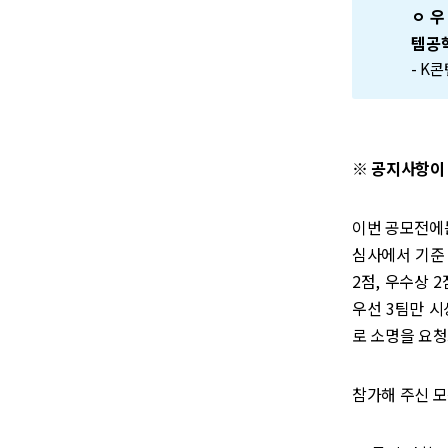
ㅇ 우
템공
- K
※ 공지사항이
이번 공모전에는
심사에서 기준 
2점, 우수상 
우선 3팀만 시
로 소명을 요
참가해 주신 모