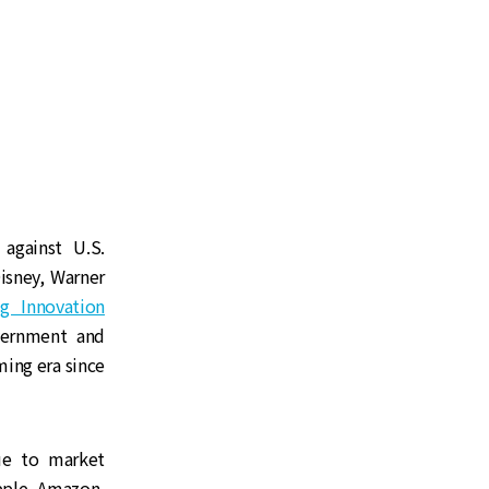
against U.S.
isney, Warner
g Innovation
vernment and
ming era since
ue to market
pple, Amazon,