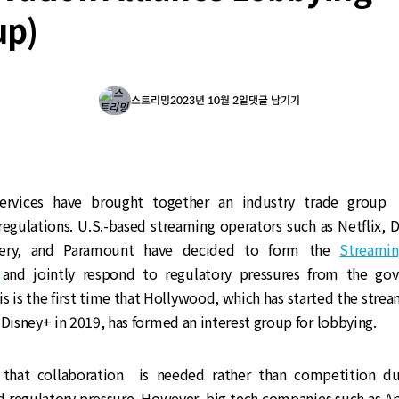
up)
스트리밍
2023년 10월 2일
댓글 남기기
ervices have brought together an industry trade group 
egulations. U.S.-based streaming operators such as Netflix, D
very, and Paramount have decided to form the
Streamin
)
and jointly respond to regulatory pressures from the go
s is the first time that Hollywood, which has started the strea
 Disney+ in 2019, has formed an interest group for lobbying.
d that collaboration is needed rather than competition d
 regulatory pressure. However, big tech companies such as A