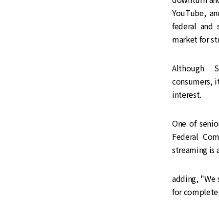
YouTube, and
federal and 
market for st
Although SI
consumers, it
interest.
One of senio
Federal Com
streaming is 
adding, "We 
for complete 