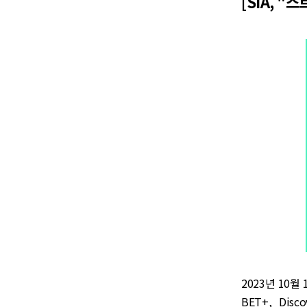
[SIA, 
2023년 10월
BET+, Disco