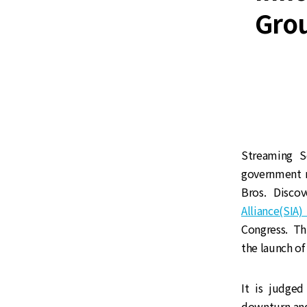
Gro
Streaming S
government r
Bros. Disco
Alliance(SIA
Congress. Thi
the launch of
It is judge
downturn and