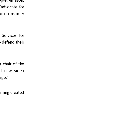
“advocate for
 pro-consumer
Services for
o defend their
 chair of the
nd new video
age,"
aming created