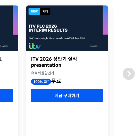
NEW
기타
디지털북
트
ITV 2026 상반기 실적
2026
presentation
옥스포
유료회원할인가
유료회원
무료
100% Off
100% O
지금 구매하기