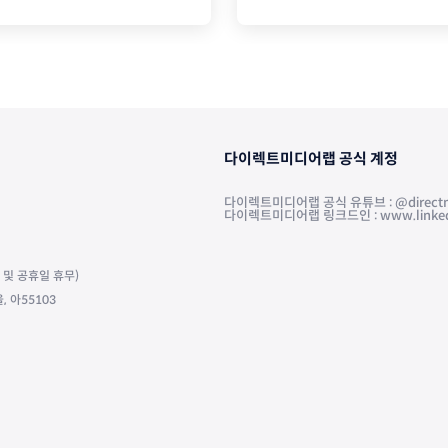
다이렉트미디어랩 공식 계정
다이렉트미디어랩 공식 유튜브 : @directm
다이렉트미디어랩 링크드인 : www.linkedin.
주말 및 공휴일 휴무)
 아55103