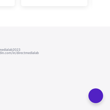
edialab2023
com/in/directmedialab