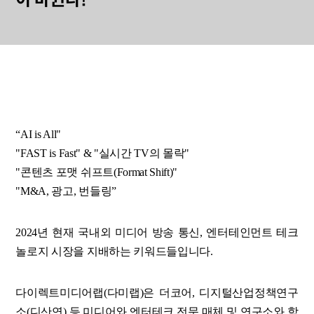
이 바뀐다!
“AI is All"
"FAST is Fast" & "실시간 TV의 몰락"
"콘텐츠 포맷 쉬프트(Format Shift)"
"M&A, 광고, 번들링”
2024년 현재 국내외 미디어 방송 통신, 엔터테인먼트 테크
놀로지 시장을 지배하는 키워드들입니다.
다이렉트미디어랩(다미랩)은 더코어, 디지털산업정책연구
소(디산연) 등 미디어와 엔터테크 전문 매체 및 연구소와 함