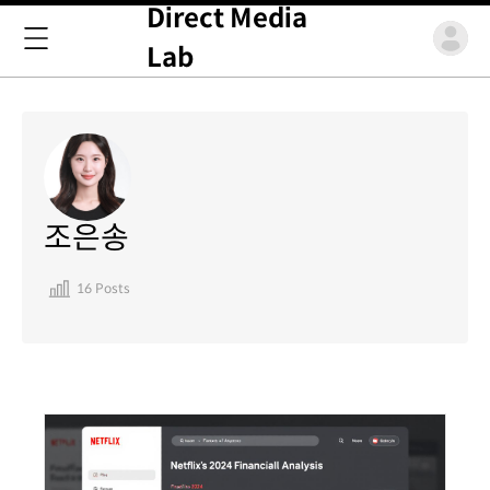
Direct Media
Lab
조은송
16 Posts