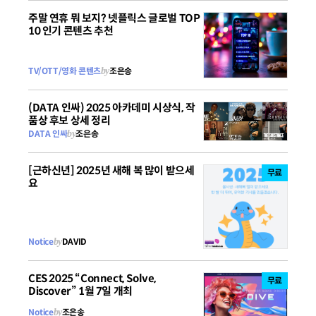
주말 연휴 뭐 보지? 넷플릭스 글로벌 TOP
10 인기 콘텐츠 추천
TV/OTT/영화 콘텐츠
by
조은송
(DATA 인싸) 2025 아카데미 시상식, 작
품상 후보 상세 정리
DATA 인싸
by
조은송
[근하신년] 2025년 새해 복 많이 받으세
무료
요
Notice
by
DAVID
CES 2025 “Connect, Solve,
무료
Discover” 1월 7일 개최
Notice
by
조은송