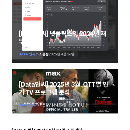
[Data인싸] 넷플릭스의 2024년 재
무 요약
DATA 인싸
by
조은송
2025년 4월 16일
[Data인싸] 2025년 3월, OTT별 인
기 TV 프로그램 분석
DATA 인싸
by
조은송
2025년 4월 1일