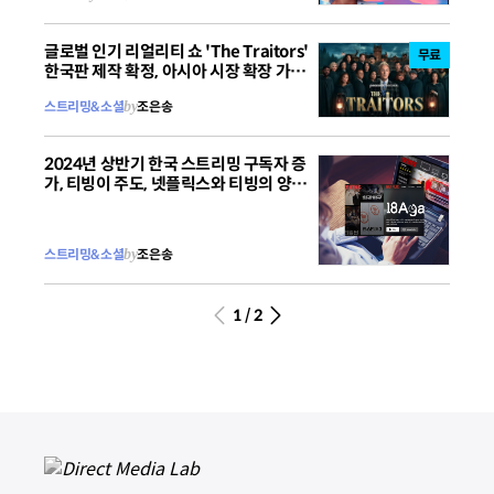
글로벌 인기 리얼리티 쇼 'The Traitors'
무료
한국판 제작 확정, 아시아 시장 확장 가속
화
스트리밍&소셜
by
조은송
2024년 상반기 한국 스트리밍 구독자 증
가, 티빙이 주도, 넷플릭스와 티빙의 양강
싸움(South Korea Streaming
Subscriber Growth in 1H 24 Led by
Tving "Netflix and Tving Battle It
스트리밍&소셜
by
조은송
Out)
1 / 2