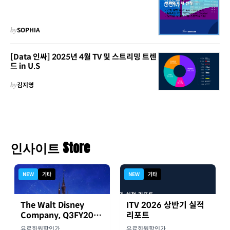
by
SOPHIA
[Data 인싸] 2025년 4월 TV 및 스트리밍 트렌
드 in U.S
by
김지영
인사이트 Store
NEW
기타
NEW
기타
The Walt Disney
ITV 2026 상반기 실적
Company, Q3FY2026
리포트
실적자료
유료회원할인가
유료회원할인가