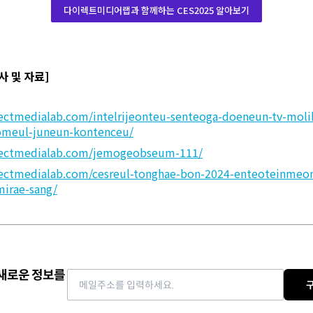
다이렉트미디어랩과 함께하는 CES2025 알아보기
기사 및 자료]
irectmedialab.com/intelrijeonteu-senteoga-doeneun-tv-mol
meul-juneun-kontenceu/
irectmedialab.com/jemogeobseum-111/
irectmedialab.com/cesreul-tonghae-bon-2024-enteoteinmeo
mirae-sang/
 새로운 정보를
Email address