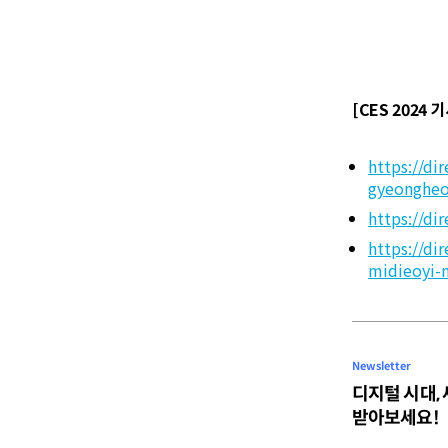
[CES 2024 
https://d
gyeongheo
https://d
https://d
midieoyi-
Newsletter
디지털 시대,
받아보세요!