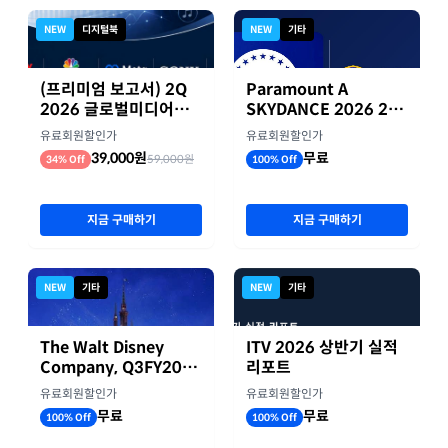
NEW
디지털북
NEW
기타
(프리미엄 보고서) 2Q
Paramount A
2026 글로벌미디어기
SKYDANCE 2026 2분
업 실적 종합 보고서
기 실적
유료회원할인가
유료회원할인가
39,000원
무료
59,000원
34% Off
100% Off
지금 구매하기
지금 구매하기
NEW
기타
NEW
기타
The Walt Disney
ITV 2026 상반기 실적
Company, Q3FY2026
리포트
실적자료
유료회원할인가
유료회원할인가
무료
무료
100% Off
100% Off