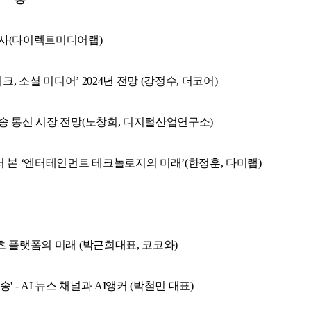
개회 인사(다이렉트미디어랩)
I, 빅테크, 소셜 미디어’ 2024년 전망 (강정수, 더코어)
 한국 방송 통신 시장 전망(노창희, 디지털산업연구소)
 CES에서 본 ‘엔터테인먼트 테크놀로지의 미래’(한정훈, 다미랩)
K 콘텐츠 플랫폼의 미래 (박근희대표, 코코와)
 방송' - AI 뉴스 채널과 AI앵커
(박철민 대표)