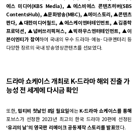
에스 미디어(KBS Media), ▲에스비에스 콘텐츠허버(SBS
ContentsHub), ▲문화방송(MBC), ▲에이스토리, ▲콘텐츠
판다, ▲대한미디어월드, ▲에스케이엔터테인먼트, ▲김종학
프로덕션, ▲넘버쓰리픽쳐스, ▲빅하우스엔터테인먼트, ▲이
븐이엔티가 참여
하여 국내의 우수 드라마·예능·다큐멘터리 등
다양한 장르의 국내 방송영상콘텐츠를 선보였다.
드라마 쇼케이스 개최로 K-드라마 해외 진출 가
능성 전 세계에 다시금 확인
또한,
밉티비 첫날인 8일 월요일
에는
K-드라마 쇼케이스를 통해
포브스가 선정한 2023년 최고의 한국 드라마 20편에 선정된
‘유괴의 날’의 영국판 리메이크 공동제작 스토리를 발표
했다.