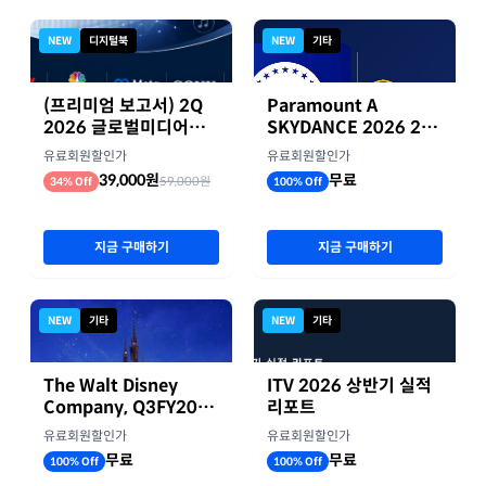
작가와 대화를 시작하세요.
인사이트 Store
NEW
디지털북
NEW
기타
(프리미엄 보고서) 2Q
Paramount A
2026 글로벌미디어기
SKYDANCE 2026 2분
업 실적 종합 보고서
기 실적
유료회원할인가
유료회원할인가
39,000원
무료
59,000원
34% Off
100% Off