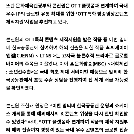
또한
문화체육관광부와 콘진원은 OTT 플랫폼과 연계하여 국내
우수 IP의 글로벌 유통 확대를 위한 ‘OTT특화 방송영상콘텐츠
제작지원’사업을 추진
하고 있다.
콘진원의
OTT특화 콘텐츠 제작지원을 받은 작품 중
이번 밉티
비 한국공동관에 참여하여 해외 진출을 꾀한 작품
▲씨제이이
엔엠(CJENM) < LTNS >는 고자극 불륜추적 드라마로 글로벌
바이어의 주목
을 이끌었다. 이어
▲문화방송(MBC) <대학체전
: 소년선수촌>은 국내 최초 체대 서바이벌 예능으로 밉티비 한
국공동관에서 포맷 수출 상담을 진행하여 전 세계 배급 가능성
을 확인
하였다.
콘진원 조현래 원장은
“이번 밉티비 한국공동관 운영과 쇼케이
스 개최를 통해 해외에서의 K-콘텐츠 위상을 다시 한번 확인할
수 있었다”
라며,
“OTT 플랫폼과 연계하여 작품의 제작 지원부
터 해외 진출까지 경쟁력 있는 국내 우수 콘텐츠의 글로벌 진출