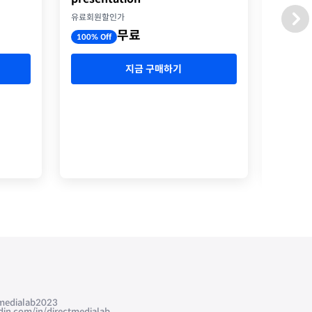
옥스포
유료회원할인가
유료회원
무료
100% Off
100% O
지금 구매하기
edialab2023
com/in/directmedialab