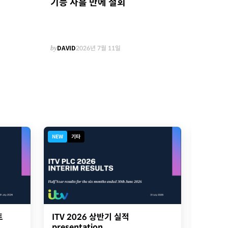
기능 사흘 만에 철회
by
DAVID
2026년 7월 11일
NEW
기타
NEW
디
트
ITV 2026 상반기 실적
2026
presentation