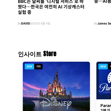
송…AI용
BBC는 날씨를 ‘디지털 서비스’로 바
꿨다…한국은 여전히 AI 기상캐스터
실험 중
by
DAVID
2026년 8월 4일
by
James S
인사이트 Store
NEW
기타
NEW
Para
2분기