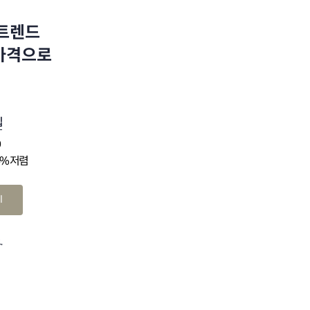
 트렌드
 가격으로
십
0
4% 저렴
기
.