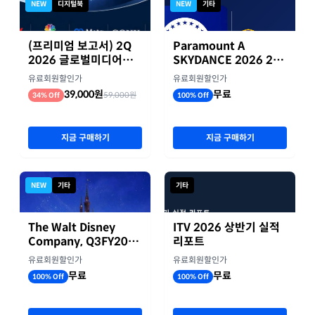
NEW
디지털북
NEW
기타
(프리미엄 보고서) 2Q
Paramount A
2026 글로벌미디어기
SKYDANCE 2026 2분
업 실적 종합 보고서
기 실적
유료회원할인가
유료회원할인가
39,000원
무료
59,000원
34% Off
100% Off
지금 구매하기
지금 구매하기
NEW
기타
기타
The Walt Disney
ITV 2026 상반기 실적
Company, Q3FY2026
리포트
실적자료
유료회원할인가
유료회원할인가
무료
무료
100% Off
100% Off