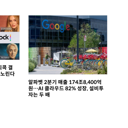
피콕 결
 노린다
알파벳 2분기 매출 174조8,400억
원…AI 클라우드 82% 성장, 설비투
자는 두 배