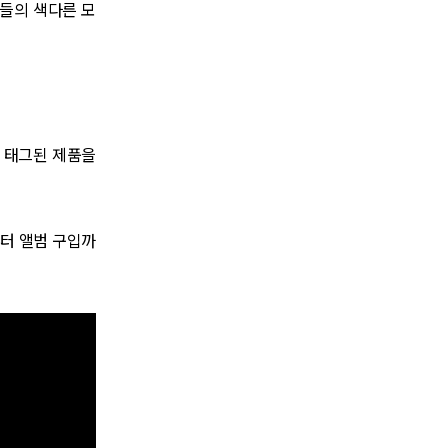
버들의 색다른 모
에 태그된 제품을
부터 앨범 구입까