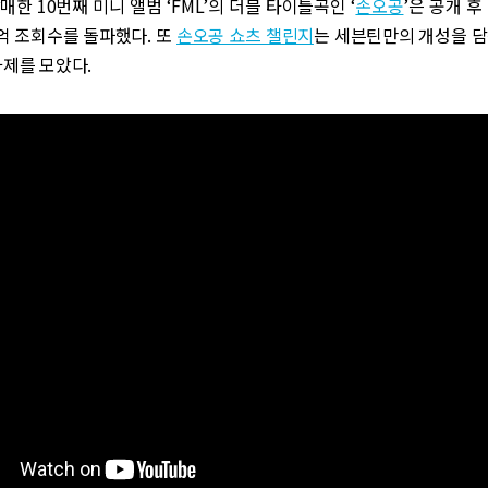
발매한 10번째 미니 앨범 ‘FML’의 더블 타이틀곡인 ‘
손오공
’은 공개 후
억 조회수를 돌파했다. 또
손오공 쇼츠 챌린지
는 세븐틴만의 개성을 담
화제를 모았다.