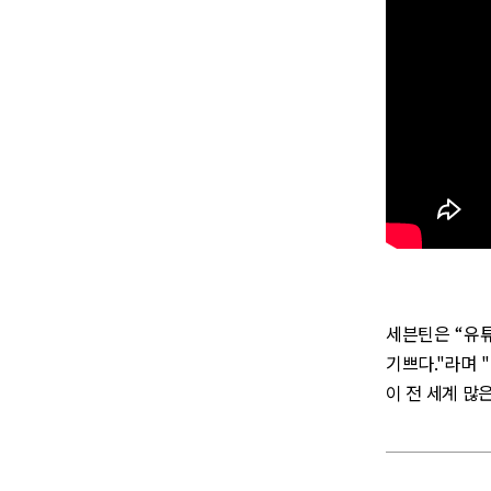
세븐틴은 “유튜
기쁘다."라며 
이 전 세계 많