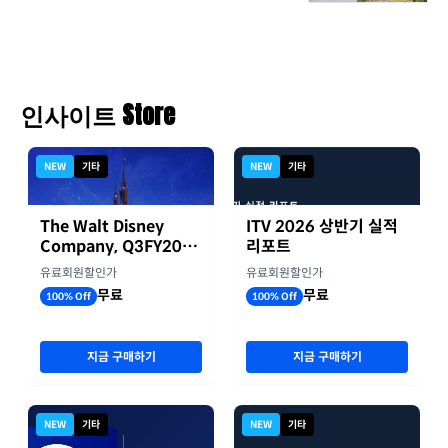
인사이트 Store
NEW
기타
NEW
기타
The Walt Disney
ITV 2026 상반기 실적
Company, Q3FY2026
리포트
실적자료
유료회원할인가
유료회원할인가
무료
무료
100% Off
100% Off
지금 구매하기
지금 구매하기
NEW
기타
NEW
기타