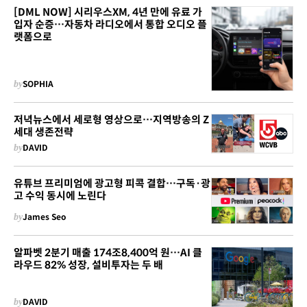
[DML NOW] 시리우스XM, 4년 만에 유료 가
입자 순증…자동차 라디오에서 통합 오디오 플
랫폼으로
by
SOPHIA
저녁뉴스에서 세로형 영상으로…지역방송의 Z
세대 생존전략
by
DAVID
유튜브 프리미엄에 광고형 피콕 결합…구독·광
고 수익 동시에 노린다
by
James Seo
알파벳 2분기 매출 174조8,400억 원…AI 클
라우드 82% 성장, 설비투자는 두 배
by
DAVID