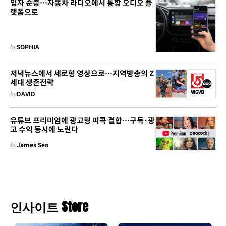
입자 순증…자동차 라디오에서 통합 오디오 플
랫폼으로
by
SOPHIA
저녁뉴스에서 세로형 영상으로…지역방송의 Z
세대 생존전략
by
DAVID
유튜브 프리미엄에 광고형 피콕 결합…구독·광
고 수익 동시에 노린다
by
James Seo
인사이트 Store