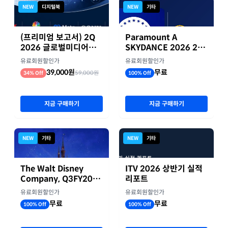
NEW
디지털북
NEW
기타
(프리미엄 보고서) 2Q
Paramount A
2026 글로벌미디어기
SKYDANCE 2026 2분
업 실적 종합 보고서
기 실적
유료회원할인가
유료회원할인가
39,000원
무료
59,000원
34% Off
100% Off
지금 구매하기
지금 구매하기
NEW
기타
NEW
기타
The Walt Disney
ITV 2026 상반기 실적
Company, Q3FY2026
리포트
실적자료
유료회원할인가
유료회원할인가
무료
무료
100% Off
100% Off