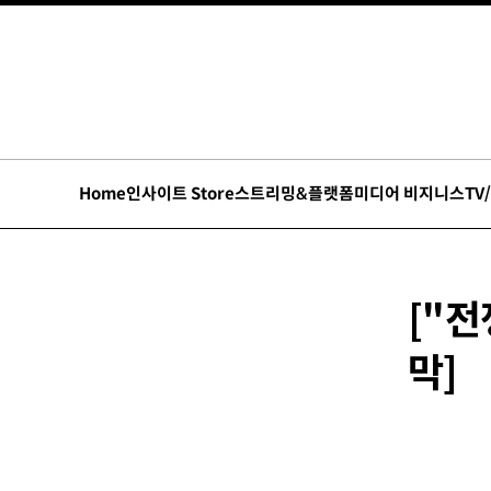
Home
인사이트 Store
스트리밍&플랫폼
미디어 비지니스
TV
["전
막]