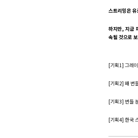
스트리밍은 유
하지만, 지금
속될 것으로 보
[기획1] 그레
[기획2] 왜 
[기획3] 번들
[기획4] 한국