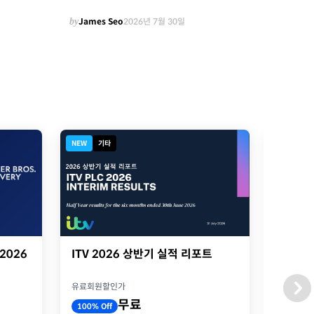
by
James Seo
2026년 7월 30일
NEW
기타
NEW
기
ITV 2026 상반기 실적 리포트
ITV 
 2026
presen
유료회원할인가
유료회원
무료
100% Off
100% O