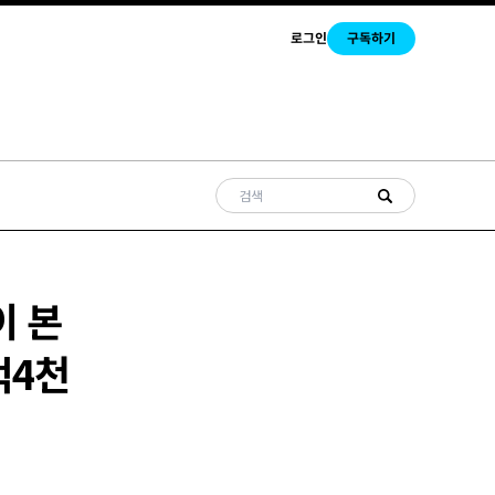
로그인
구독하기
이 본
억4천