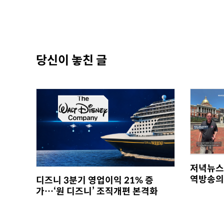
당신이 놓친 글
저녁뉴스
역방송의
디즈니 3분기 영업이익 21% 증
가…‘원 디즈니’ 조직개편 본격화