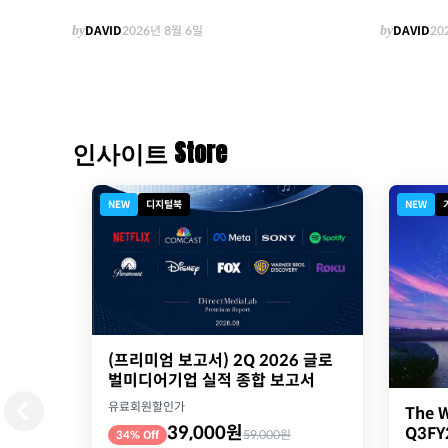
by
DAVID
2026년 8월 6일
by
DAVID
20
인사이트 Store
NEW
디지털북
NEW
(프리미엄 보고서) 2Q 2026 글로
벌미디어기업 실적 종합 보고서
유료회원할인가
The W
39,000원
Q3F
59,000원
34% Off