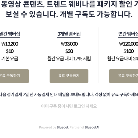
 동영상 콘텐츠, 트렌드 웨비나를 패키지 할인
보실 수 있습니다. 개별 구독도 가능합니다.
월간 멤버십
3개월 멤버십
연간 멤버
₩
13,200
₩
33,000
₩
120,00
$
10
$
30
$
100
기본 요금
월간 요금 대비 17% 저렴
월간 요금 대비 2
유료 구독하기
유료 구독하기
유료 구독하
다음 정기결제 7일 전 자동결제 안내 메일을 보내드립니다. 걱정 없이 유료 구독하세요
이미 구독 중이시면
로그인
하세요
Powered by
Bluedot
, Partner of
BluedotAI