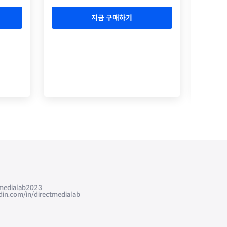
지금 구매하기
edialab2023
com/in/directmedialab