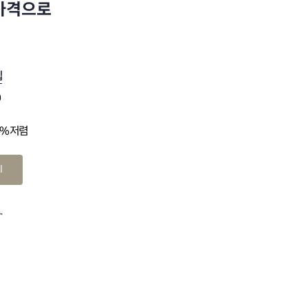
 가격으로
십
0
4% 저렴
기
.