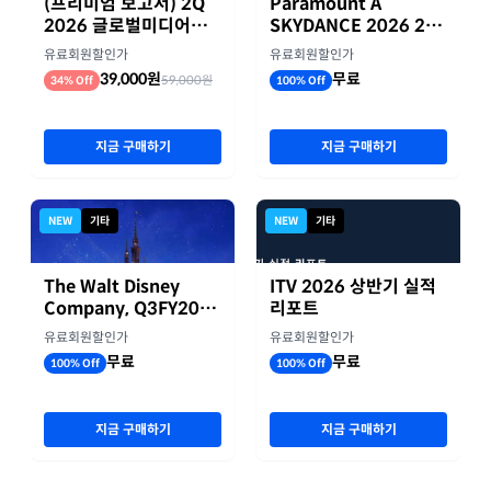
(프리미엄 보고서) 2Q
Paramount A
2026 글로벌미디어기
SKYDANCE 2026 2분
업 실적 종합 보고서
기 실적
유료회원할인가
유료회원할인가
39,000원
무료
59,000원
34% Off
100% Off
지금 구매하기
지금 구매하기
NEW
기타
NEW
기타
The Walt Disney
ITV 2026 상반기 실적
Company, Q3FY2026
리포트
실적자료
유료회원할인가
유료회원할인가
무료
무료
100% Off
100% Off
지금 구매하기
지금 구매하기