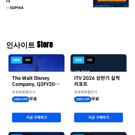
다
by
SOPHIA
인사이트 Store
NEW
기타
NEW
기타
The Walt Disney
ITV 2026 상반기 실적
Company, Q3FY2026
리포트
실적자료
유료회원할인가
유료회원할인가
무료
무료
100% Off
100% Off
지금 구매하기
지금 구매하기