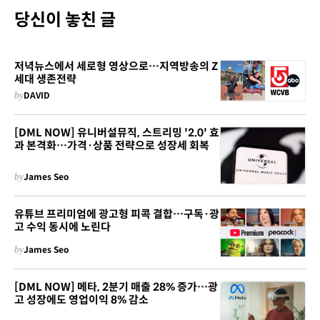
당신이 놓친 글
저녁뉴스에서 세로형 영상으로…지역방송의 Z
세대 생존전략
by
DAVID
[DML NOW] 유니버설뮤직, 스트리밍 '2.0' 효
과 본격화…가격·상품 전략으로 성장세 회복
by
James Seo
유튜브 프리미엄에 광고형 피콕 결합…구독·광
고 수익 동시에 노린다
by
James Seo
[DML NOW] 메타, 2분기 매출 28% 증가…광
고 성장에도 영업이익 8% 감소