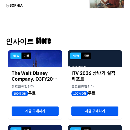
by
SOPHIA
인사이트 Store
NEW
기타
NEW
기타
The Walt Disney
ITV 2026 상반기 실적
Company, Q3FY2026
리포트
실적자료
유료회원할인가
유료회원할인가
무료
무료
100% Off
100% Off
지금 구매하기
지금 구매하기