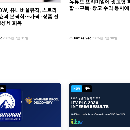
유튜브 프리미엄에 광고형 
합…구독·광고 수익 동시에
NOW] 유니버설뮤직, 스트리
0' 효과 본격화…가격·상품 전
성장세 회복
eo
2026년 7월 31일
by
James Seo
2026년 7월 30일
기타
NEW
기타