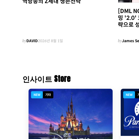
역방송의 Z세대 생존전략
[DML 
밍 '2.
략으로 
by
DAVID
2026년 8월 1일
by
James S
인사이트 Store
NEW
기타
NEW