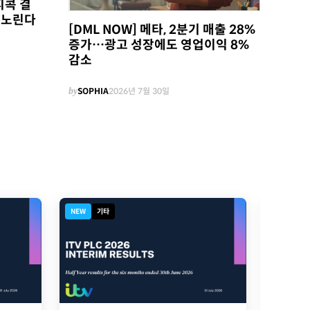
피콕 결
 노린다
[DML NOW] 메타, 2분기 매출 28%
증가…광고 성장에도 영업이익 8%
감소
by
SOPHIA
2026년 7월 30일
NEW
기타
NEW
디