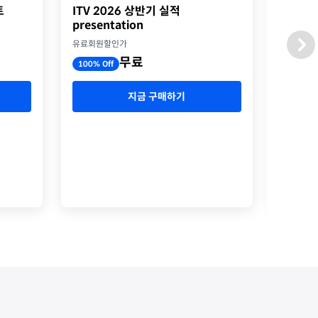
트
ITV 2026 상반기 실적
2026
presentation
옥스포
유료회원할인가
유료회원
무료
100% Off
100% O
지금 구매하기