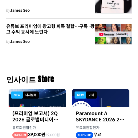
by
James Seo
유튜브 프리미엄에 광고형 피콕 결합…구독·광
고 수익 동시에 노린다
by
James Seo
인사이트 Store
NEW
디지털북
NEW
기타
(프리미엄 보고서) 2Q
Paramount A
2026 글로벌미디어기
SKYDANCE 2026 2분
업 실적 종합 보고서
기 실적
유료회원할인가
유료회원할인가
39,000원
무료
59,000원
34% Off
100% Off