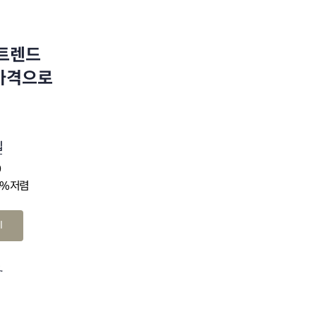
 트렌드
 가격으로
십
0
4% 저렴
기
.