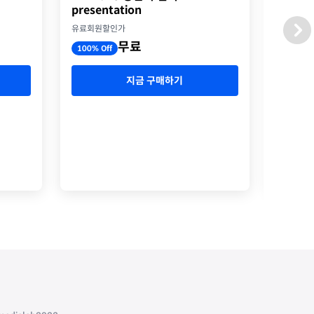
presentation
옥스포
유료회원할인가
유료회원
무료
100% Off
100% O
지금 구매하기