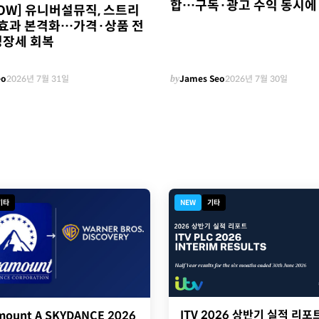
합…구독·광고 수익 동시에
NOW] 유니버설뮤직, 스트리
0' 효과 본격화…가격·상품 전
성장세 회복
eo
2026년 7월 31일
by
James Seo
2026년 7월 30일
기타
NEW
기타
ITV 2026 상반기 실적 리포
mount A SKYDANCE 2026