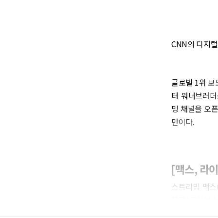
CNN의 디지
글로벌 1위 보
터 워너브러더스디
밍 채널을 오
만이다.
[맥스, 라
스트리밍 맥스(M
블TV 라이브 