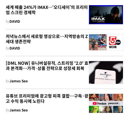
세계 매출 24%가 IMAX…‘오디세이’의 프리미
엄 스크린 경제학
by
DAVID
저녁뉴스에서 세로형 영상으로…지역방송의 Z
세대 생존전략
by
DAVID
[DML NOW] 유니버설뮤직, 스트리밍 '2.0' 효
과 본격화…가격·상품 전략으로 성장세 회복
by
James Seo
유튜브 프리미엄에 광고형 피콕 결합…구독·광
고 수익 동시에 노린다
by
James Seo