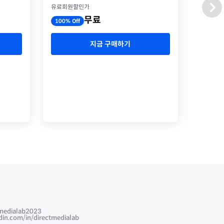
유료회원할인가
유료회원
무료
100% Off
100% O
지금 구매하기
edialab2023
com/in/directmedialab