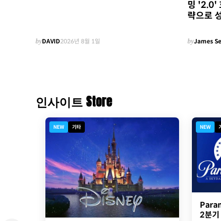
밍 '2.
략으로 
by
DAVID
2026년 8월 1일
by
James S
인사이트 Store
NEW
기타
NEW
Para
2분기