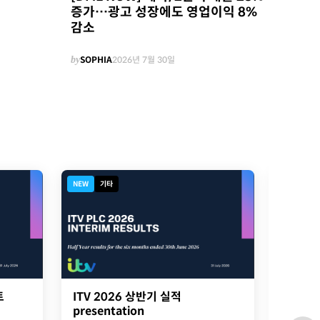
증가…광고 성장에도 영업이익 8%
감소
by
SOPHIA
2026년 7월 30일
NEW
기타
NEW
디
트
ITV 2026 상반기 실적
2026
presentation
옥스포