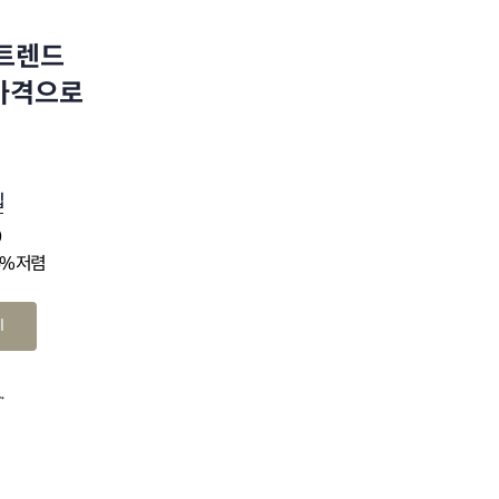
 트렌드
 가격으로
십
0
4% 저렴
기
.