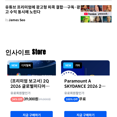
유튜브 프리미엄에 광고형 피콕 결합…구독·광
고 수익 동시에 노린다
by
James Seo
인사이트 Store
NEW
디지털북
NEW
기타
(프리미엄 보고서) 2Q
Paramount A
2026 글로벌미디어기
SKYDANCE 2026 2분
업 실적 종합 보고서
기 실적
유료회원할인가
유료회원할인가
39,000원
무료
59,000원
34% Off
100% Off
지금 구매하기
지금 구매하기