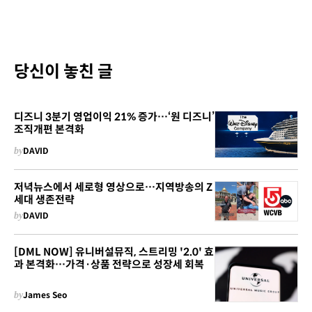
당신이 놓친 글
디즈니 3분기 영업이익 21% 증가…‘원 디즈니’
조직개편 본격화
by
DAVID
저녁뉴스에서 세로형 영상으로…지역방송의 Z
세대 생존전략
by
DAVID
[DML NOW] 유니버설뮤직, 스트리밍 '2.0' 효
과 본격화…가격·상품 전략으로 성장세 회복
by
James Seo