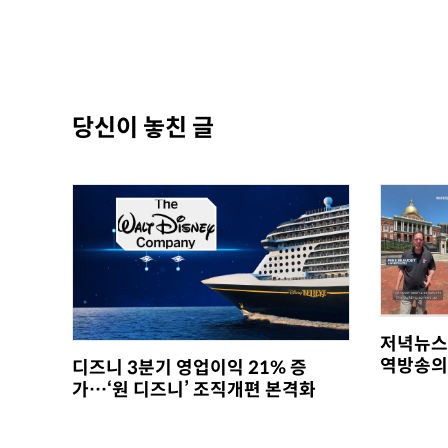
당신이 놓친 글
저녁뉴스
역방송의
디즈니 3분기 영업이익 21% 증
가…‘원 디즈니’ 조직개편 본격화