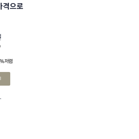
 가격으로
십
0
4% 저렴
기
.