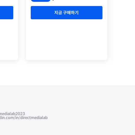
지금 구매하기
edialab2023
com/in/directmedialab