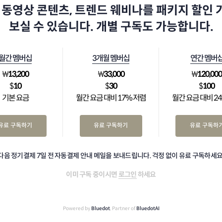
 동영상 콘텐츠, 트렌드 웨비나를 패키지 할인
보실 수 있습니다. 개별 구독도 가능합니다.
월간 멤버십
3개월 멤버십
연간 멤버
₩
13,200
₩
33,000
₩
120,00
$
10
$
30
$
100
기본 요금
월간 요금 대비 17% 저렴
월간 요금 대비 2
유료 구독하기
유료 구독하기
유료 구독하
다음 정기결제 7일 전 자동결제 안내 메일을 보내드립니다. 걱정 없이 유료 구독하세요
이미 구독 중이시면
로그인
하세요
Powered by
Bluedot
, Partner of
BluedotAI