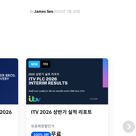
by
James Seo
2026년 7월 30일
NEW
기타
NEW
기
ITV 2026 상반기 실적 리포트
ITV 
 2026
presen
유료회원할인가
유료회원
무료
100% Off
100% O