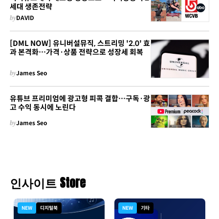
세대 생존전략
by
DAVID
[DML NOW] 유니버설뮤직, 스트리밍 '2.0' 효
과 본격화…가격·상품 전략으로 성장세 회복
by
James Seo
유튜브 프리미엄에 광고형 피콕 결합…구독·광
고 수익 동시에 노린다
by
James Seo
인사이트 Store
NEW
디지털북
NEW
기타