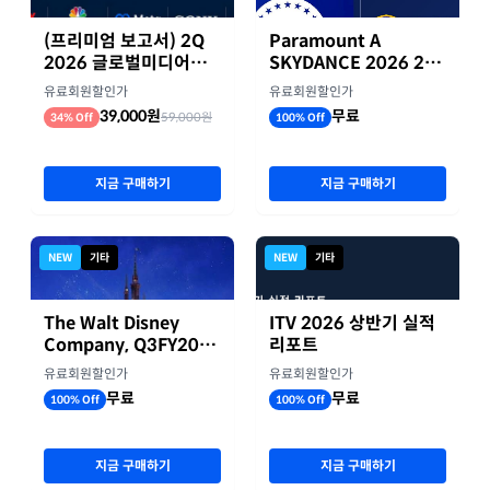
(프리미엄 보고서) 2Q
Paramount A
2026 글로벌미디어기
SKYDANCE 2026 2분
업 실적 종합 보고서
기 실적
유료회원할인가
유료회원할인가
39,000원
무료
59,000원
34% Off
100% Off
지금 구매하기
지금 구매하기
NEW
기타
NEW
기타
The Walt Disney
ITV 2026 상반기 실적
Company, Q3FY2026
리포트
실적자료
유료회원할인가
유료회원할인가
무료
무료
100% Off
100% Off
지금 구매하기
지금 구매하기