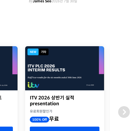
by
James Seo
2026년 7월 30일
NEW
기타
NEW
디
트
ITV 2026 상반기 실적
2026
presentation
옥스포
유료회원할인가
유료회원
무료
100% Off
100% O