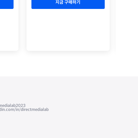
지금 구매하기
edialab2023
com/in/directmedialab