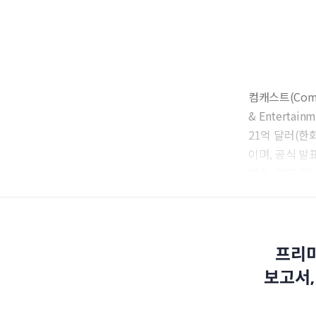
컴캐스트(Com
& Enterta
21억 달러(한화
이며, 공식 발
방송, 광고 기
프리미
보고서,