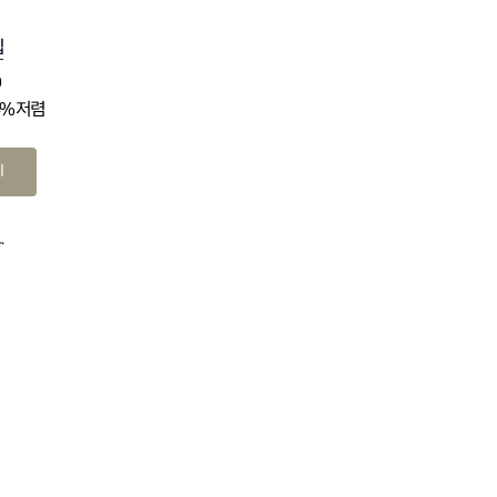
십
0
4% 저렴
기
.