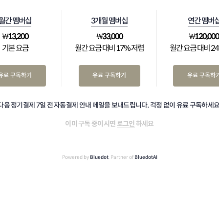
월간 멤버십
3개월 멤버십
연간 멤버
₩
13,200
₩
33,000
₩
120,00
기본 요금
월간 요금 대비 17% 저렴
월간 요금 대비 2
유료 구독하기
유료 구독하기
유료 구독하
다음 정기결제 7일 전 자동결제 안내 메일을 보내드립니다. 걱정 없이 유료 구독하세요
이미 구독 중이시면
로그인
하세요
Powered by
Bluedot
, Partner of
BluedotAI