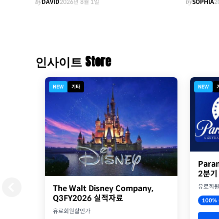
by
DAVID
2026년 8월 1일
by
SOPHIA
2
인사이트 Store
NEW
기타
NEW
Para
2분기
유료회
The Walt Disney Company,
Q3FY2026 실적자료
100% 
유료회원할인가