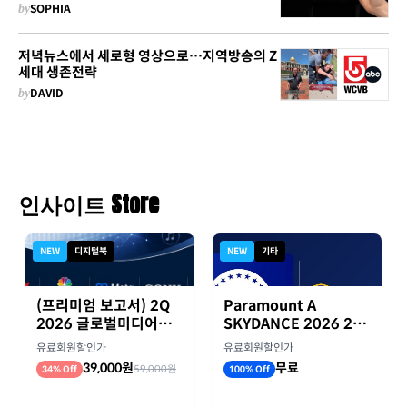
by
SOPHIA
저녁뉴스에서 세로형 영상으로…지역방송의 Z
세대 생존전략
by
DAVID
인사이트 Store
NEW
디지털북
NEW
기타
(프리미엄 보고서) 2Q
Paramount A
2026 글로벌미디어기
SKYDANCE 2026 2분
업 실적 종합 보고서
기 실적
유료회원할인가
유료회원할인가
39,000원
무료
59,000원
34% Off
100% Off