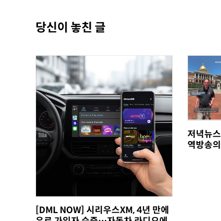
당신이 놓친 글
저녁뉴스
역방송의
[DML NOW] 시리우스XM, 4년 만에