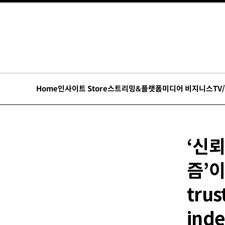
Home
인사이트 Store
스트리밍&플랫폼
미디어 비지니스
TV
‘신뢰
즘’이
trus
inde