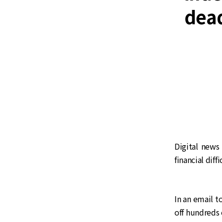
dea
Digital new
financial diff
In an email t
off hundreds 