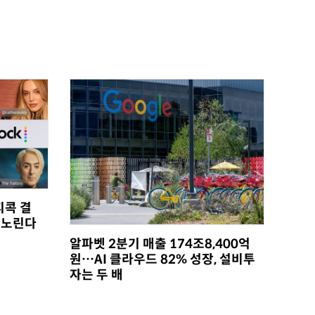
피콕 결
 노린다
알파벳 2분기 매출 174조8,400억
원…AI 클라우드 82% 성장, 설비투
자는 두 배