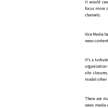
it would cea
focus more o
channels.
Vice Media ha
news content
It's a turbul
organization 
site closure
model other t
There are ma
news media o