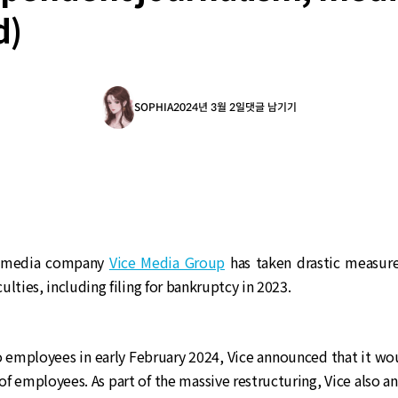
d)
SOPHIA
2024년 3월 2일
댓글 남기기
s media company
Vice Media Group
has taken drastic measures
iculties, including filing for bankruptcy in 2023.
o employees in early February 2024, Vice announced that it wo
of employees. As part of the massive restructuring, Vice also 