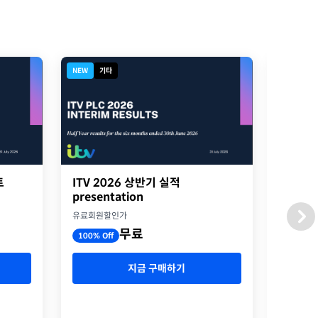
NEW
기타
NEW
디
트
ITV 2026 상반기 실적
2026
presentation
옥스포
유료회원할인가
유료회원
무료
100% Off
100% O
지금 구매하기