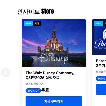
인사이트 Store
NEW
기타
NEW
Para
2분기
유료회
The Walt Disney Company,
Q3FY2026 실적자료
100% 
유료회원할인가
무료
100% Off
지금 구매하기