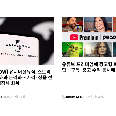
유튜브 프리미엄에 광고형 
합…구독·광고 수익 동시에
NOW] 유니버설뮤직, 스트리
0' 효과 본격화…가격·상품 전
성장세 회복
eo
2026년 7월 31일
by
James Seo
2026년 7월 30일