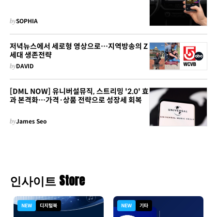
by
SOPHIA
저녁뉴스에서 세로형 영상으로…지역방송의 Z
세대 생존전략
by
DAVID
[DML NOW] 유니버설뮤직, 스트리밍 '2.0' 효
과 본격화…가격·상품 전략으로 성장세 회복
by
James Seo
인사이트 Store
NEW
디지털북
NEW
기타