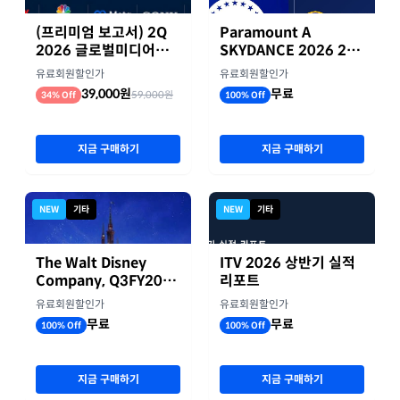
(프리미엄 보고서) 2Q
Paramount A
2026 글로벌미디어기
SKYDANCE 2026 2분
업 실적 종합 보고서
기 실적
유료회원할인가
유료회원할인가
39,000원
무료
59,000원
34% Off
100% Off
지금 구매하기
지금 구매하기
NEW
기타
NEW
기타
The Walt Disney
ITV 2026 상반기 실적
Company, Q3FY2026
리포트
실적자료
유료회원할인가
유료회원할인가
무료
무료
100% Off
100% Off
지금 구매하기
지금 구매하기