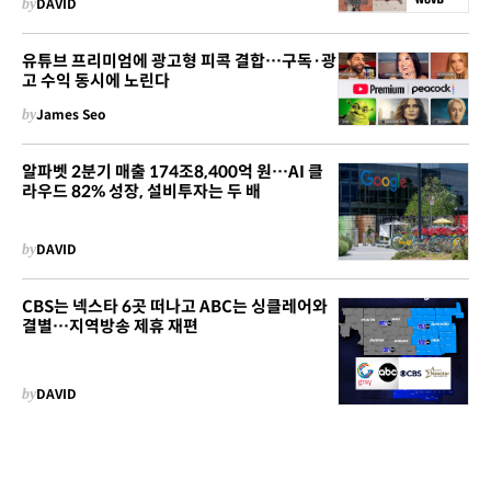
by
DAVID
유튜브 프리미엄에 광고형 피콕 결합…구독·광
고 수익 동시에 노린다
by
James Seo
알파벳 2분기 매출 174조8,400억 원…AI 클
라우드 82% 성장, 설비투자는 두 배
by
DAVID
CBS는 넥스타 6곳 떠나고 ABC는 싱클레어와
결별…지역방송 제휴 재편
by
DAVID