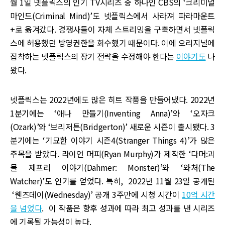
월 1일 넷플릭스의 인기 TV시리즈 중 하나인 CBS의 ‘크리미널
마인드(Criminal Mind)’도 넷플릭스에서 사라져 파라마운트
+로 옮겨갔다. 경쟁사들이 자체 스트리밍을 구축하면서 넷플릭
스에 허용했던 방영권한을 회수했기 때문이다. 이에 오리지널에
집착하는 넷플릭스의 장기 전략을 수정해야 한다는
이야기도
나
왔다.
넷플릭스는 2022년에도 많은 히트 작품을 만들어냈다. 2022년
1분기에는 ‘애나 만들기(Inventing Anna)’와 ‘오자크
(Ozark)’와 ‘브리저튼(Bridgerton)’ 새로운 시즌이 출시됐다. 3
분기에는 ‘기묘한 이야기 시즌4(Stranger Things 4)’가 많은
주목을 받았다. 라이언 머피(Ryan Murphy)가 제작한 ‘다머:괴
물 제프리 이야기(Dahmer: Monster)’와 ‘와처(The
Watcher)’도 인기를 얻었다. 특히, 2022년 11월 23일 공개된
‘웬즈데이(Wednesday)’ 공개 3주만에 시청 시간이
10억 시간
을 넘었다
. 이 작품은 향후 성과에 따라 최고 성과를 낸 시리즈
에 기록될 가능성이 높다.