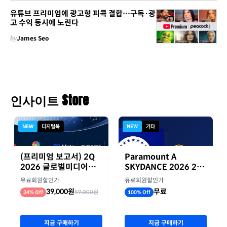
유튜브 프리미엄에 광고형 피콕 결합…구독·광
고 수익 동시에 노린다
by
James Seo
인사이트 Store
NEW
디지털북
NEW
기타
(프리미엄 보고서) 2Q
Paramount A
2026 글로벌미디어기
SKYDANCE 2026 2분
업 실적 종합 보고서
기 실적
유료회원할인가
유료회원할인가
39,000원
무료
59,000원
34% Off
100% Off
지금 구매하기
지금 구매하기