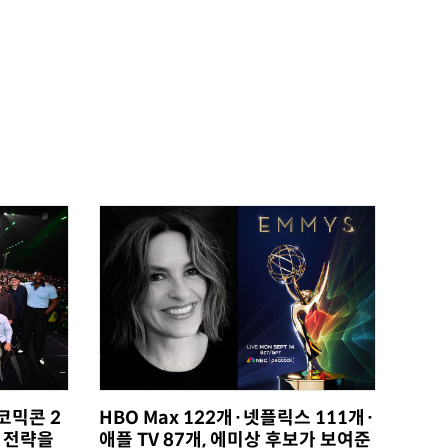
HBO Max 122개·넷플릭스 111개·
코믹콘 2
애플 TV 87개, 에미상 후보가 보여준
밍 전략을