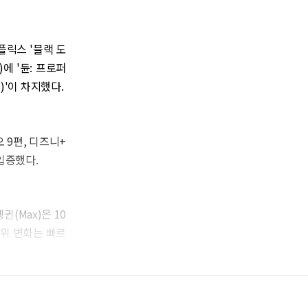
플릭스 '블랙 도
x)에 '듄: 프로퍼
s)'이 차지했다.
 9편, 디즈니+
 입증했다.
귄(Max)은 10
순위 변화는 빠르