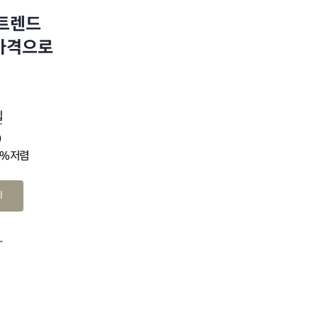
 트렌드
 가격으로
십
0
4% 저렴
기
.