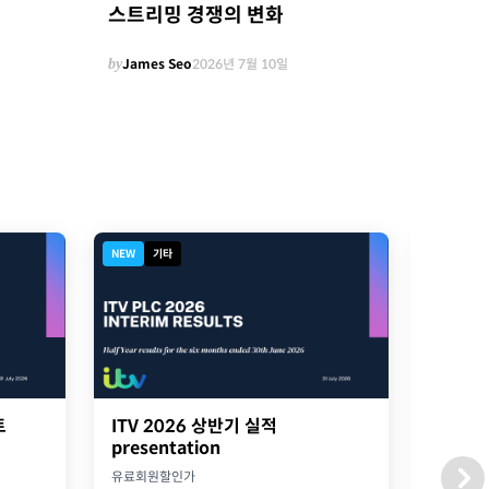
스트리밍 경쟁의 변화
by
James Seo
2026년 7월 10일
NEW
기타
NEW
디
트
ITV 2026 상반기 실적
2026
presentation
옥스포
유료회원할인가
유료회원