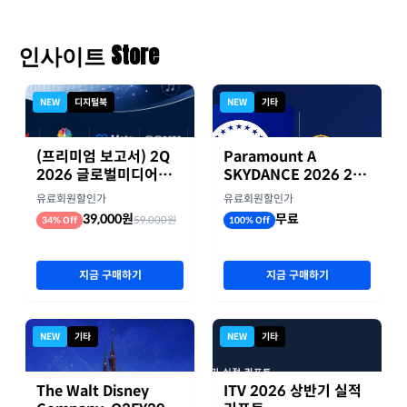
인사이트 Store
NEW
디지털북
NEW
기타
(프리미엄 보고서) 2Q
Paramount A
2026 글로벌미디어기
SKYDANCE 2026 2분
업 실적 종합 보고서
기 실적
유료회원할인가
유료회원할인가
39,000원
무료
59,000원
34% Off
100% Off
지금 구매하기
지금 구매하기
NEW
기타
NEW
기타
The Walt Disney
ITV 2026 상반기 실적