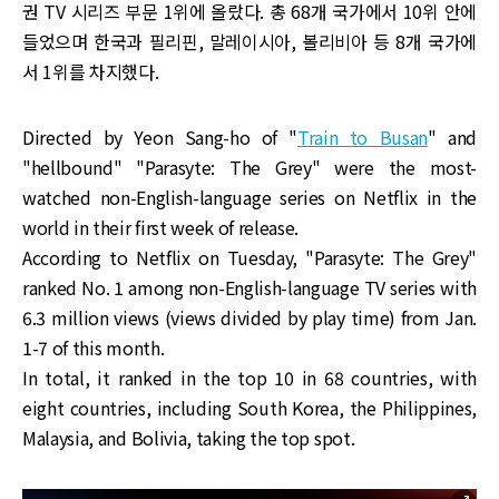
권 TV 시리즈 부문 1위에 올랐다. 총 68개 국가에서 10위 안에
들었으며 한국과 필리핀, 말레이시아, 볼리비아 등 8개 국가에
서 1위를 차지했다.
Directed by Yeon Sang-ho of "
Train to Busan
" and
"hellbound" "Parasyte: The Grey" were the most-
watched non-English-language series on Netflix in the
world in their first week of release.
According to Netflix on Tuesday, "Parasyte: The Grey"
ranked No. 1 among non-English-language TV series with
6.3 million views (views divided by play time) from Jan.
1-7 of this month.
In total, it ranked in the top 10 in 68 countries, with
eight countries, including South Korea, the Philippines,
Malaysia, and Bolivia, taking the top spot.