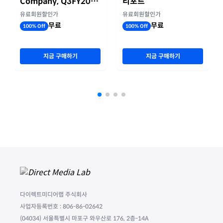
Company, Q3FY2026
리포트
실적자료
유료회원할인가
유료회원할인가
무료
무료
100% Off
100% Off
지금 구매하기
지금 구매하기
다이렉트미디어랩 주식회사
사업자등록번호 : 806-86-02642
(04034) 서울특별시 마포구 와우산로 176, 2층-14A