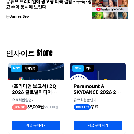
유튜브 프리미엄에 광고형 피콕 결합…구독·광
고 수익 동시에 노린다
by
James Seo
인사이트 Store
NEW
디지털북
NEW
기타
(프리미엄 보고서) 2Q
Paramount A
2026 글로벌미디어기
SKYDANCE 2026 2분
업 실적 종합 보고서
기 실적
유료회원할인가
유료회원할인가
39,000원
무료
59,000원
34% Off
100% Off
지금 구매하기
지금 구매하기