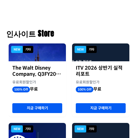
인사이트 Store
NEW
기타
NEW
기타
The Walt Disney
ITV 2026 상반기 실적
Company, Q3FY2026
리포트
실적자료
유료회원할인가
유료회원할인가
무료
무료
100% Off
100% Off
지금 구매하기
지금 구매하기
NEW
기타
NEW
기타