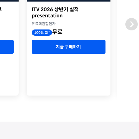
트
ITV 2026 상반기 실적
2026
presentation
옥스포
유료회원할인가
유료회원
무료
100% Off
100% O
지금 구매하기