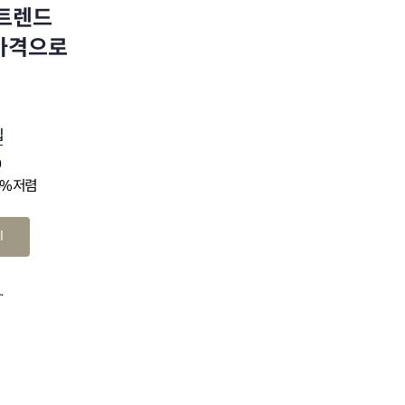
 트렌드
 가격으로
십
0
4% 저렴
기
.