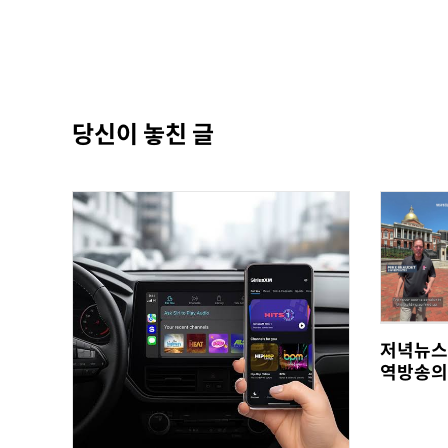
당신이 놓친 글
저녁뉴스
역방송의